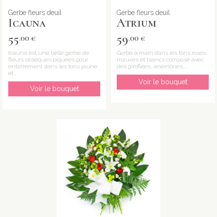
Gerbe fleurs deuil
Gerbe fleurs deuil
Icauna
Atrium
55
59
.00 €
.00 €
Icauna est une belle gerbe de
Gerbe à main dans les tons roses,
fleurs obsèques piquées pour
mauves et blancs composé avec
enterrement dans les tons jaune
des giroflées, anémones,...
et...
Voir le bouquet
Voir le bouquet