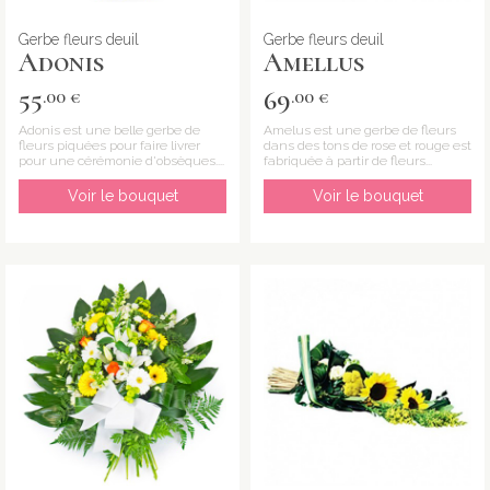
Gerbe fleurs deuil
Gerbe fleurs deuil
Adonis
Amellus
55
69
.00 €
.00 €
Adonis est une belle gerbe de
Amelus est une gerbe de fleurs
fleurs piquées pour faire livrer
dans des tons de rose et rouge est
pour une cérémonie d'obsèques....
fabriquée à partir de fleurs...
Voir le bouquet
Voir le bouquet