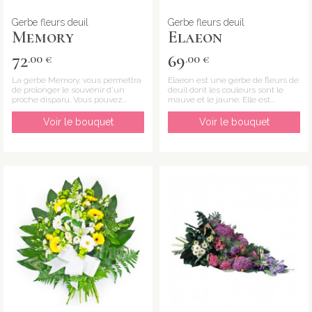
Gerbe fleurs deuil
Gerbe fleurs deuil
Memory
Elaeon
72
69
.00 €
.00 €
La gerbe Memory, vous permettra
Elaeon est une gerbe de fleurs de
de prolonger le souvenir d'un
deuil dont les couleurs sont le
proche disparu. Vous pouvez...
mauve et le jaune. Elle est...
Voir le bouquet
Voir le bouquet