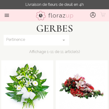
Livraison de fleurs de deuil en 4h
floraz
up

GERBES
Pertinence

Affichage 1-11 de 11 article(s)