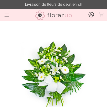
Livraison de fleurs de deuil en 4h
floraz
up
