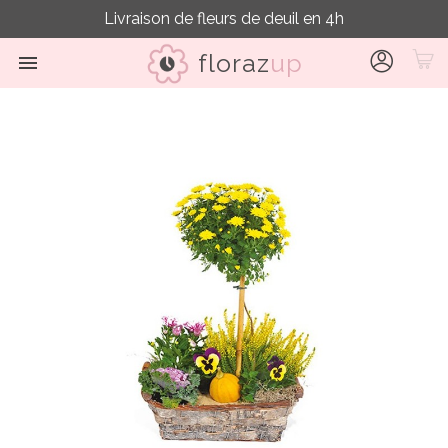
Livraison de fleurs de deuil en 4h
floraz
up
