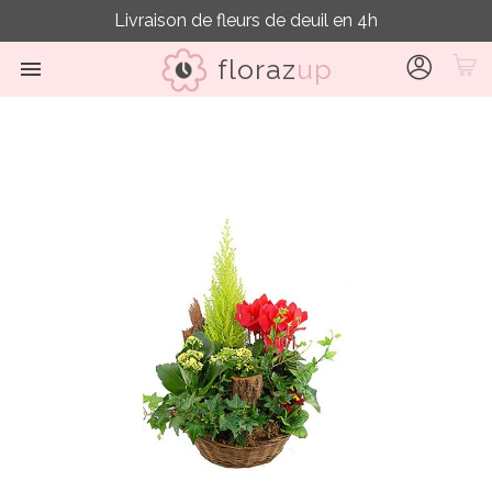
Livraison de fleurs de deuil en 4h
floraz
up
