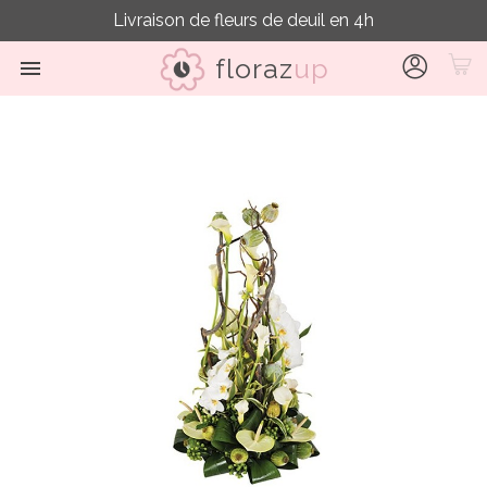
Livraison de fleurs de deuil en 4h
floraz
up
