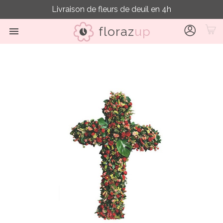
Livraison de fleurs de deuil en 4h
floraz
up
