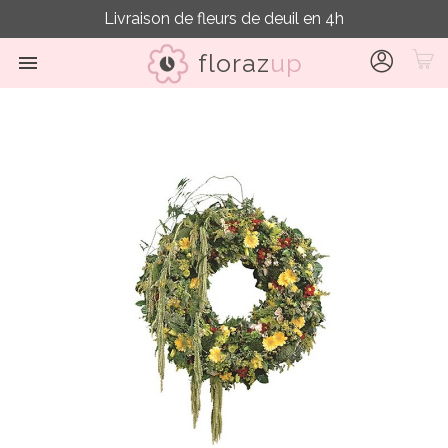
Livraison de fleurs de deuil en 4h
floraz
up
